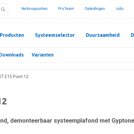
Verkooppunten
ProTeam
Opleidingen
Jobs
Producten
Systeemselector
Duurzaamheid
D
Downloads
Varianten
GT E15 Point 12
12
end, demonteerbaar systeemplafond met Gypton