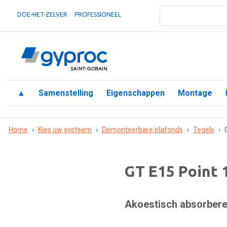
DOE-HET-ZELVER
PROFESSIONEEL
▲
Samenstelling
Eigenschappen
Montage
Home
›
Kies uw systeem
›
Demonteerbare plafonds
›
Tegels
›
GT E15 Point 
Akoestisch absorber