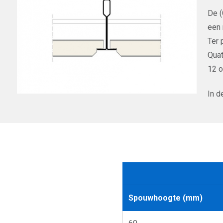
De 
een 
Ter 
Quat
12 o
In d
Spouwhoogte (mm)