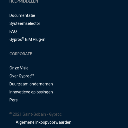
HULPMIDDELEN
Documentatie
Systeemselector
FAQ
®
Gyproc
BIM Plug-in
CORPORATE
Onze Visie
®
Over Gyproc
Duurzaam ondernemen
Innovatieve oplossingen
Pers
©
2021 Saint-Gobain - Gyproc
Algemene Inkoopvoorwaarden