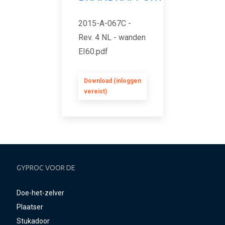
2015-A-067C -
Rev. 4 NL - wanden
EI60.pdf
Download (inloggen
vereist)
GYPROC VOOR DE
Doe-het-zelver
Plaatser
Stukadoor