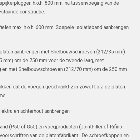
spijkerpluggen h.o.h. 800 mm, na tussenvoeging van de
staande constructie.
ielen max. h.o.h. 600 mm. Soepele isolatieband aanbrengen
splaten aanbrengen met Snelbouwschroeven (212/35 mm)
5 mm) om de 750 mm voor de tweede laag, met
g en met Snelbouwschroeven (212/70 mm) om de 250 mm
hikken dat de voegen geschrankt zijn zowel t.o.v. de platen
ame.
lektra en achterhout aanbrengen.
d (P50 of G50) en voegproducten (JointFiller of Rifino
orschriften van de platenfabrikant . De schroefkoppen en