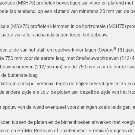
zontale (MSH75) profielen bevestigen aan vloer en plafond met 
ele isolatieband, op een afstand van minstens 20 mm van de be
icale (MSV75) profielen klemmen in de horizontale (MSH75) prof
plaatse van alle randaansluitingen tegen het gebouw.
®
één zijde van het stijl- en regelwerk vier lagen (Gyproc
Rf) gip
e 750 mm voor de eerste laag, met Snelbouwschroeven (212/4
lbouwschroeven (212/55 mm) om de 750 mm voor de derde laa
 de buitenste laag.
laten, in principe, verticaal tegen de stijlen bevestigen en zo sc
de andere zijde als t.o.v. de platen aan dezelfde zijde van het fr
e spouw van de wand eventueel voorzieningen zoals leidingen, e
aden tussen de platen en de binnenhoeken afwerken met voegban
ium en ProMix Premium of JointFinisher Premium) volgens de vo