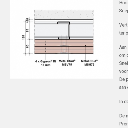
Hori
Soep
Vert
ter 
Aan 
om d
Sne
voor
De p
aan 
In d
De n
Prem