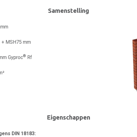
Samenstelling
0 mm
 + MSH75 mm
®
 mm Gyproc
Rf
m²
Eigenschappen
ens DIN 18183: