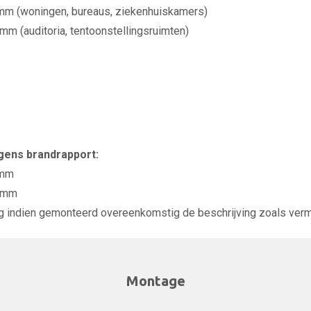
mm (woningen, bureaus, ziekenhuiskamers)
m (auditoria, tentoonstellingsruimten)
ens brandrapport:
 mm
0 mm
g indien gemonteerd overeenkomstig de beschrijving zoals verme
Montage