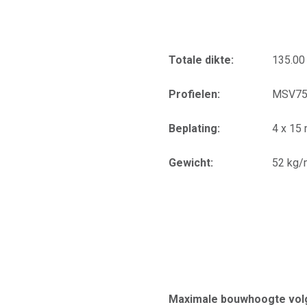
Totale dikte:
135.0
Profielen:
MSV75
Beplating:
4 x 15
Gewicht:
52 kg/
Maximale bouwhoogte volg