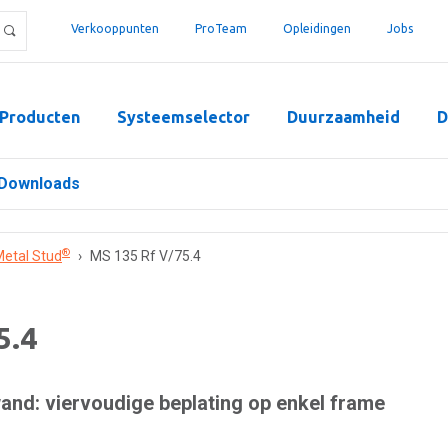
Verkooppunten
ProTeam
Opleidingen
Jobs
Producten
Systeemselector
Duurzaamheid
D
Downloads
®
etal Stud
›
MS 135 Rf V/75.4
5.4
nd: viervoudige beplating op enkel frame