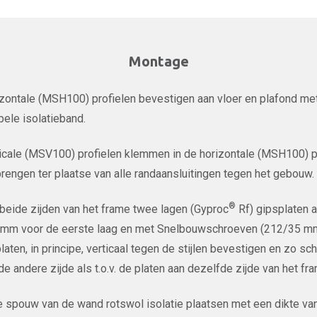
Montage
zontale (MSH100) profielen bevestigen aan vloer en plafond met
ele isolatieband.
icale (MSV100) profielen klemmen in de horizontale (MSH100) pr
rengen ter plaatse van alle randaansluitingen tegen het gebouw.
®
beide zijden van het frame twee lagen (Gyproc
Rf) gipsplaten
mm voor de eerste laag en met Snelbouwschroeven (212/35 mm
laten, in principe, verticaal tegen de stijlen bevestigen en zo sc
de andere zijde als t.o.v. de platen aan dezelfde zijde van het fr
e spouw van de wand rotswol isolatie plaatsen met een dikte va