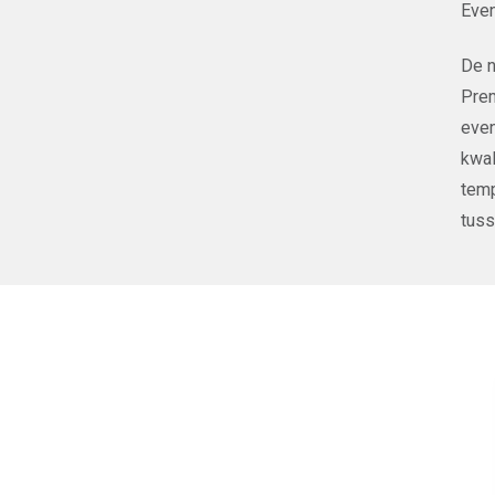
Even
De n
Prem
even
kwal
temp
tuss