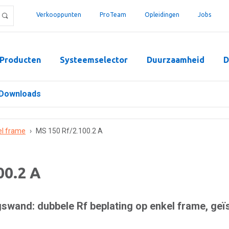
Verkooppunten
ProTeam
Opleidingen
Jobs
Producten
Systeemselector
Duurzaamheid
D
Downloads
el frame
›
MS 150 Rf/2.100.2 A
00.2 A
swand: dubbele Rf beplating op enkel frame, geï