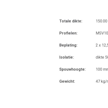
Totale dikte:
150.0
Profielen:
MSV10
Beplating:
2 x 12
Isolatie:
dikte 
Spouwhoogte:
100 m
Gewicht:
47 kg/