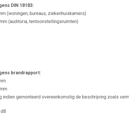
ens DIN 18183:
mm (woningen, bureaus, ziekenhuiskamers)
m (auditoria, tentoonstellingsruimten)
ens brandrapport:
 mm
0 mm
g indien gemonteerd overeenkomstig de beschrijving zoals verme
 dB