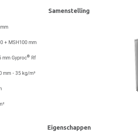
Samenstelling
0 mm
0 + MSH100 mm
®
,5 mm Gyproc
Rf
50 mm - 35 kg/m³
m
m²
Eigenschappen