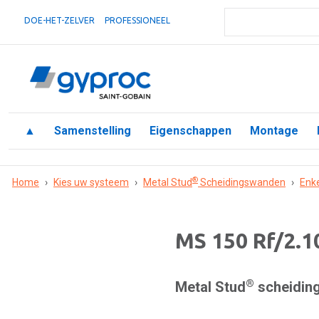
DOE-HET-ZELVER
PROFESSIONEEL
▲
Samenstelling
Eigenschappen
Montage
®
Home
›
Kies uw systeem
›
Metal Stud
Scheidingswanden
›
Enk
MS 150 Rf/2.1
®
Metal Stud
scheiding