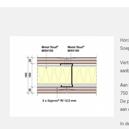
Hori
Soep
Vert
aanb
Aan 
750 
De p
aan 
In d