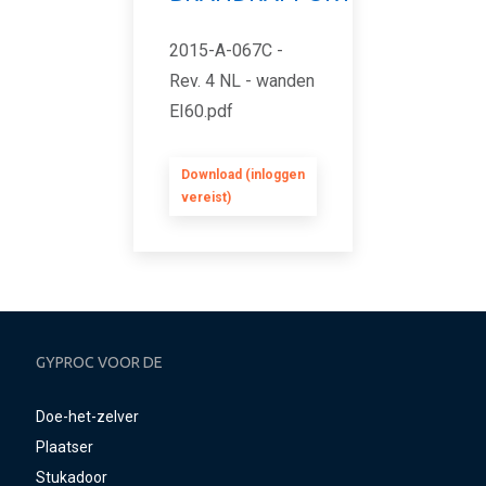
2015-A-067C -
Rev. 4 NL - wanden
EI60.pdf
Download (inloggen
vereist)
GYPROC VOOR DE
Doe-het-zelver
Plaatser
Stukadoor