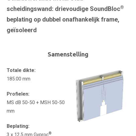
®
scheidingswand: drievoudige SoundBloc
beplating op dubbel onafhankelijk frame,
geïsoleerd
Samenstelling
Totale dikte:
185.00 mm
Profielen:
MS dB 50-50 + MSH 50-50
mm
Beplating:
®
3 x 12,5 mm Gyproc