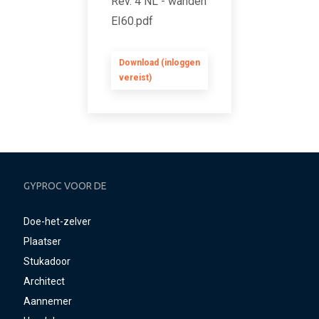
Rev. 4 NL - wanden
EI60.pdf
Download (inloggen
vereist)
GYPROC VOOR DE
Doe-het-zelver
Plaatser
Stukadoor
Architect
Aannemer