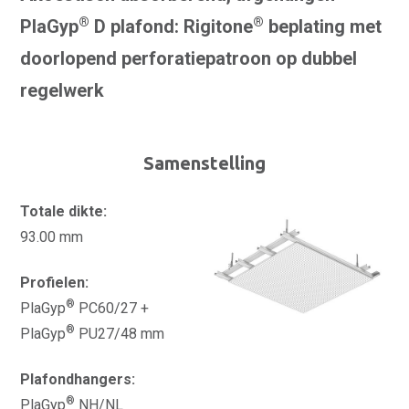
®
®
PlaGyp
D plafond: Rigitone
beplating met
doorlopend perforatiepatroon op dubbel
regelwerk
Samenstelling
Totale dikte:
93.00 mm
Profielen:
®
PlaGyp
PC60/27 +
®
PlaGyp
PU27/48 mm
Plafondhangers:
®
PlaGyp
NH/NL