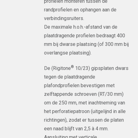
profielen monteren tussen de
randprofielen en ophangen aan de
verbindingsruiters.
De maximale h.o.h.-afstand van de
plaatdragende profielen bedraagt 400
mm bij dwarse plaatsing (of 300 mm bij
overlangse plaatsing).
®
De (Rigitone
10/23) gipsplaten dwars
tegen de plaatdragende
plafondprofielen bevestigen met
zelftappende schroeven (RT/30 mm)
om de 250 mm, met inachtneming van
het perforatiepatroon (uitgelijnd in alle
richtingen), zodat er tussen de platen
een naad blijft van 2,5 à 4 mm.
Aansluiting met verticale