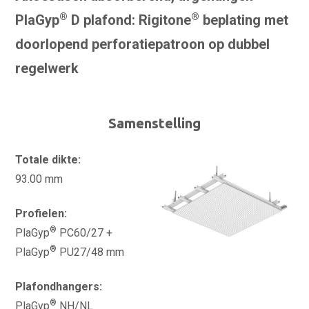
®
®
PlaGyp
D plafond: Rigitone
beplating met
doorlopend perforatiepatroon op dubbel
regelwerk
Samenstelling
Totale dikte:
93.00 mm
Profielen:
®
PlaGyp
PC60/27 +
®
PlaGyp
PU27/48 mm
Plafondhangers:
®
PlaGyp
NH/NL