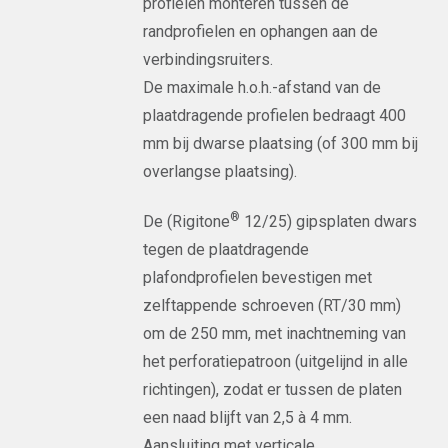
profielen monteren tussen de
randprofielen en ophangen aan de
verbindingsruiters.
De maximale h.o.h.-afstand van de
plaatdragende profielen bedraagt 400
mm bij dwarse plaatsing (of 300 mm bij
overlangse plaatsing).
®
De (Rigitone
12/25) gipsplaten dwars
tegen de plaatdragende
plafondprofielen bevestigen met
zelftappende schroeven (RT/30 mm)
om de 250 mm, met inachtneming van
het perforatiepatroon (uitgelijnd in alle
richtingen), zodat er tussen de platen
een naad blijft van 2,5 à 4 mm.
Aansluiting met verticale