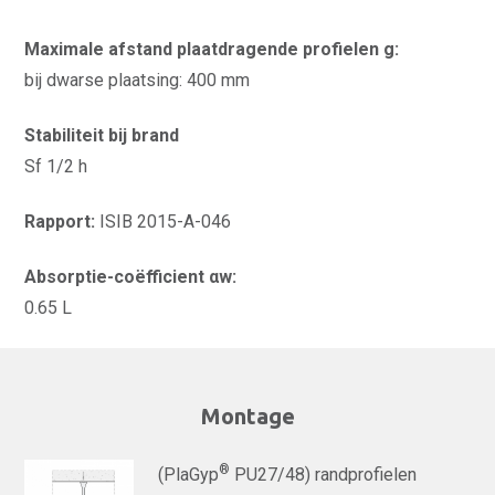
Maximale afstand plaatdragende profielen g:
bij dwarse plaatsing: 400 mm
Stabiliteit bij brand
Sf 1/2 h
Rapport:
ISIB 2015-A-046
Absorptie-coëfficient αw:
0.65 L
Montage
®
(PlaGyp
PU27/48) randprofielen