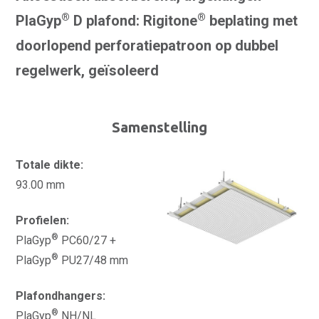
®
®
PlaGyp
D plafond: Rigitone
beplating met
doorlopend perforatiepatroon op dubbel
regelwerk, geïsoleerd
Samenstelling
Totale dikte:
93.00 mm
Profielen:
®
PlaGyp
PC60/27 +
®
PlaGyp
PU27/48 mm
Plafondhangers:
®
PlaGyp
NH/NL