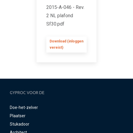
2015-A-046 - Rev.
2 NL plafond
Sf30.pdf
Download (inloggen
vereist)
GYPROC VOOR DE
Doe-het-zelver
Plaatser
Stukadoor
Architect