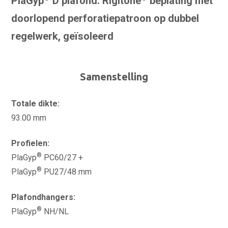
PlaGyp
D plafond: Rigitone
beplating met
doorlopend perforatiepatroon op dubbel
regelwerk, geïsoleerd
Samenstelling
Totale dikte:
93.00 mm
Profielen:
®
PlaGyp
PC60/27 +
®
PlaGyp
PU27/48 mm
Plafondhangers:
®
PlaGyp
NH/NL