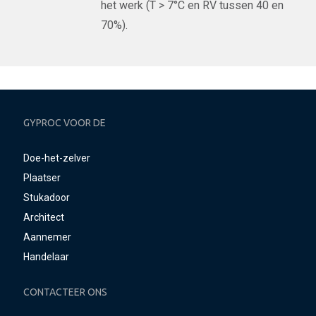
het werk (T > 7°C en RV tussen 40 en
70%).
GYPROC VOOR DE
Doe-het-zelver
Plaatser
Stukadoor
Architect
Aannemer
Handelaar
CONTACTEER ONS