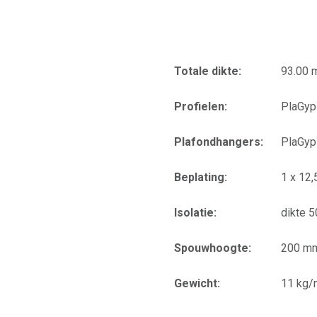
Totale dikte:
93.00
Profielen:
PlaGyp
Plafondhangers:
PlaGyp
Beplating:
1 x 12
Isolatie:
dikte 
Spouwhoogte:
200 m
Gewicht:
11 kg/