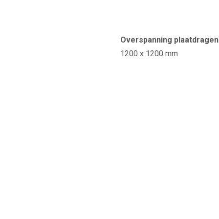
Overspanning plaatdragend
1200 x 1200 mm
Maximale afstand plaatdra
bij dwarse plaatsing: 400 m
Stabiliteit bij brand
Sf 1/2 h
Rapport:
ISIB 2015-A-046
Absorptie-coëfficient αw:
0.80