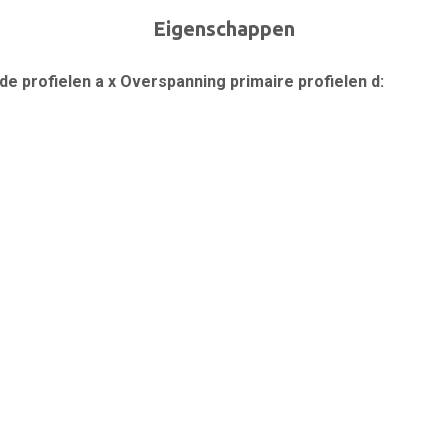
Eigenschappen
e profielen a x Overspanning primaire profielen d:
gende profielen g:
m