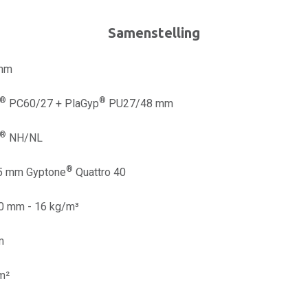
Samenstelling
 mm
®
®
PC60/27 + PlaGyp
PU27/48 mm
®
NH/NL
®
,5 mm Gyptone
Quattro 40
50 mm - 16 kg/m³
m
m²