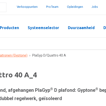
Verkooppunten
ProTeam
Opleidingen
Jobs
Producten
Systeemselector
Duurzaamheid
D
patronen (Gyptone)
›
PlaGyp D/Quattro 40 A
ttro 40 A_4
®
®
nd, afgehangen PlaGyp
D plafond: Gyptone
bep
dubbel regelwerk, geïsoleerd