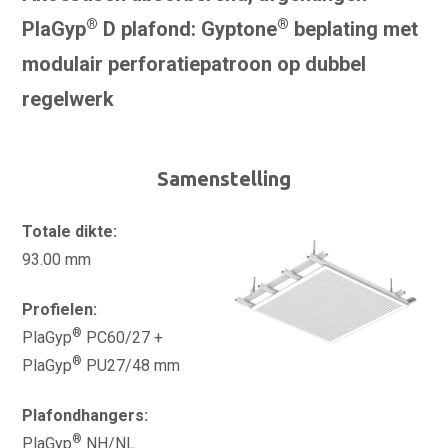
®
®
PlaGyp
D plafond: Gyptone
beplating met
modulair perforatiepatroon op dubbel
regelwerk
Samenstelling
Totale dikte:
93.00 mm
Profielen:
®
PlaGyp
PC60/27 +
®
PlaGyp
PU27/48 mm
Plafondhangers:
®
PlaGyp
NH/NL