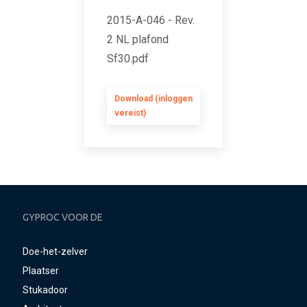
2015-A-046 - Rev.
2 NL plafond
Sf30.pdf
Download (inloggen
vereist)
GYPROC VOOR DE
Doe-het-zelver
Plaatser
Stukadoor