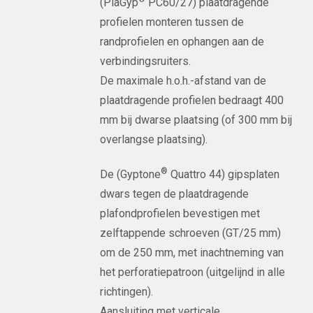
(PlaGyp
PC60/27) plaatdragende
profielen monteren tussen de
randprofielen en ophangen aan de
verbindingsruiters.
De maximale h.o.h.-afstand van de
plaatdragende profielen bedraagt 400
mm bij dwarse plaatsing (of 300 mm bij
overlangse plaatsing).
®
De (Gyptone
Quattro 44) gipsplaten
dwars tegen de plaatdragende
plafondprofielen bevestigen met
zelftappende schroeven (GT/25 mm)
om de 250 mm, met inachtneming van
het perforatiepatroon (uitgelijnd in alle
richtingen).
Aansluiting met verticale