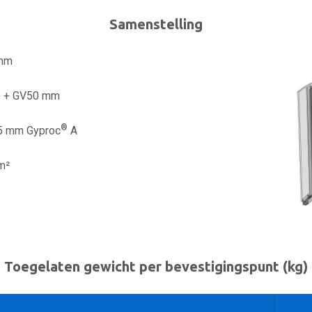
Samenstelling
 mm
 + GV50 mm
®
,5 mm Gyproc
A
m²
Toegelaten gewicht per bevestigingspunt (kg)