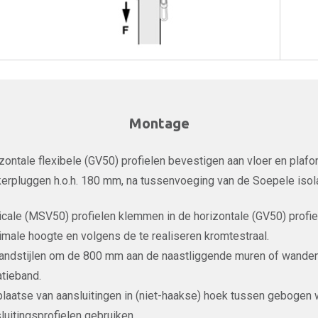
Montage
zontale flexibele (GV50) profielen bevestigen aan vloer en pla
kerpluggen h.o.h. 180 mm, na tussenvoeging van de Soepele isol
icale (MSV50) profielen klemmen in de horizontale (GV50) profie
male hoogte en volgens de te realiseren kromtestraal.
andstijlen om de 800 mm aan de naastliggende muren of wande
atieband.
plaatse van aansluitingen in (niet-haakse) hoek tussen gebogen
luitingsprofielen gebruiken.