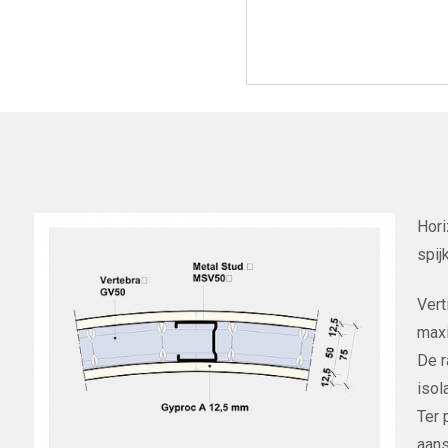
Hori
spij
Vert
maxi
De r
isol
Ter 
aans