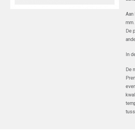
Aan 
mm.
De p
ande
In d
De n
Prem
even
kwal
temp
tuss