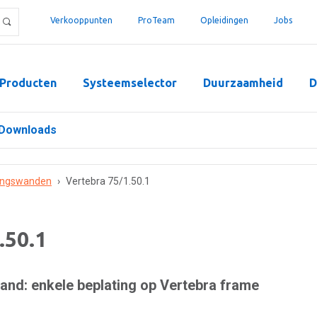
Verkooppunten
ProTeam
Opleidingen
Jobs
Producten
Systeemselector
Duurzaamheid
D
Downloads
ingswanden
›
Vertebra 75/1.50.1
.50.1
nd: enkele beplating op Vertebra frame