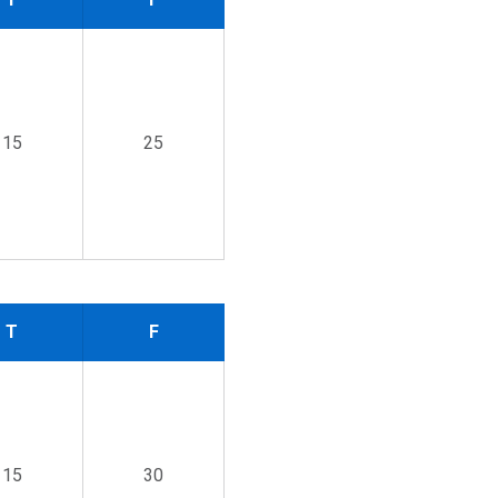
15
25
T
F
15
30