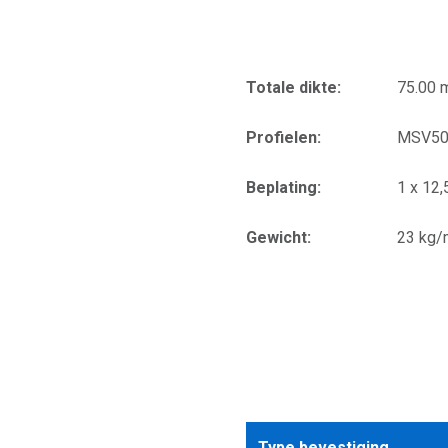
Totale dikte:
75.00
Profielen:
MSV50
Beplating:
1 x 12
Gewicht:
23 kg/
Type bevestiging