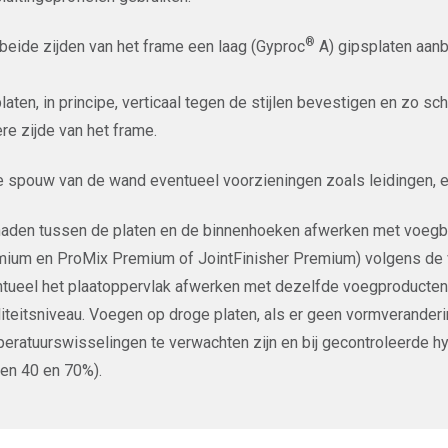
®
beide zijden van het frame een laag (Gyproc
A) gipsplaten aa
laten, in principe, verticaal tegen de stijlen bevestigen en zo sc
re zijde van het frame.
e spouw van de wand eventueel voorzieningen zoals leidingen, e
aden tussen de platen en de binnenhoeken afwerken met voegban
ium en ProMix Premium of JointFinisher Premium) volgens de vo
tueel het plaatoppervlak afwerken met dezelfde voegproducte
iteitsniveau. Voegen op droge platen, als er geen vormverander
eratuurswisselingen te verwachten zijn en bij gecontroleerde 
en 40 en 70%).