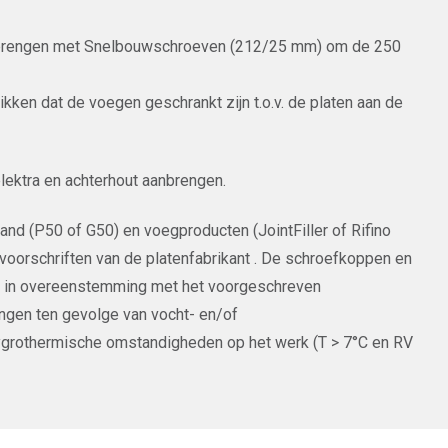
nbrengen met Snelbouwschroeven (212/25 mm) om de 250
hikken dat de voegen geschrankt zijn t.o.v. de platen aan de
lektra en achterhout aanbrengen.
d (P50 of G50) en voegproducten (JointFiller of Rifino
orschriften van de platenfabrikant . De schroefkoppen en
n in overeenstemming met het voorgeschreven
ingen ten gevolge van vocht- en/of
hygrothermische omstandigheden op het werk (T > 7°C en RV