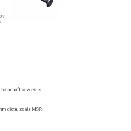
ips
®
e binnenafbouw en is
 mm dikte, zoals MSR-