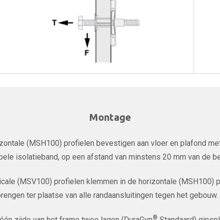
Montage
zontale (MSH100) profielen bevestigen aan vloer en plafond met
ele isolatieband, op een afstand van minstens 20 mm van de be
icale (MSV100) profielen klemmen in de horizontale (MSH100) pr
rengen ter plaatse van alle randaansluitingen tegen het gebouw.
®
één zijde van het frame twee lagen (DuraGyp
Standaard) gipsp