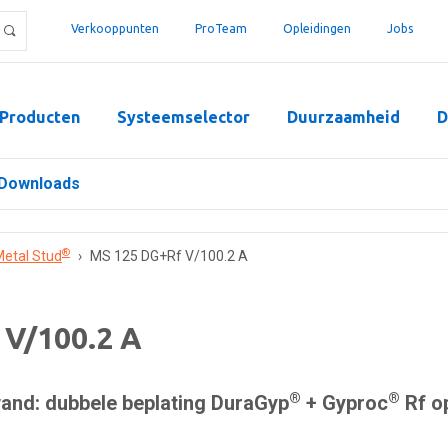
Verkooppunten
ProTeam
Opleidingen
Jobs
Producten
Systeemselector
Duurzaamheid
D
Downloads
®
etal Stud
›
MS 125 DG+Rf V/100.2 A
 V/100.2 A
®
®
nd: dubbele beplating DuraGyp
+ Gyproc
Rf o