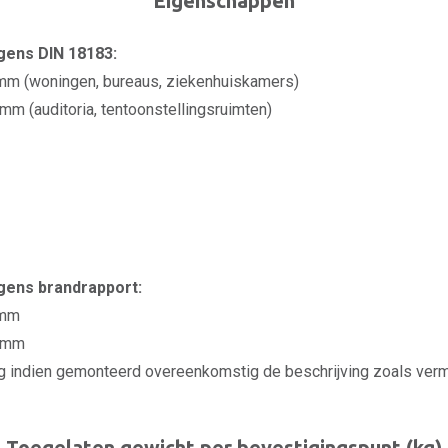
Eigenschappen
ens DIN 18183:
mm (woningen, bureaus, ziekenhuiskamers)
m (auditoria, tentoonstellingsruimten)
ens brandrapport:
 mm
0 mm
g indien gemonteerd overeenkomstig de beschrijving zoals verme
Toegelaten gewicht per bevestigingspunt (kg)