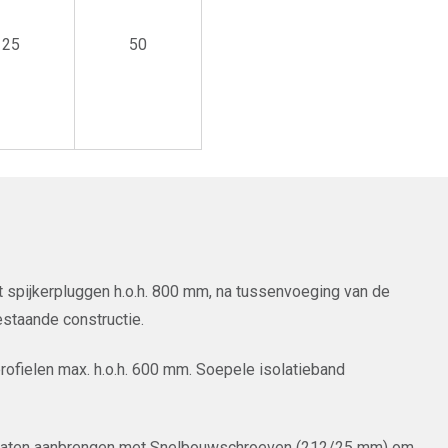
25
50
 spijkerpluggen h.o.h. 800 mm, na tussenvoeging van de
staande constructie.
ofielen max. h.o.h. 600 mm. Soepele isolatieband
laten aanbrengen met Snelbouwschroeven (212/25 mm) om