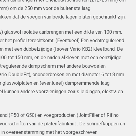
mm) om de 250 mm voor de buitenste laag.
chikken dat de voegen van beide lagen platen geschrankt zijn.
GW) glaswol isolatie aanbrengen met een dikte van 100 mm,
ter het profiel terechtkomt. (Eventueel) Een vochtregulerend
n met een dubbelzijdige (Isover Vario KB2) kleefband. De
00 tot 150 mm, en de naden afkleven met een eenzijdige
vochtregulerende dampscherm met andere bouwdelen
ario DoubleFit), ononderbroken en met diameter 6 tot 8 mm
De glaswolplaten en (eventueel) dampremmende laag
el kunnen andere voorzieningen zoals leidingen, elektra en
d (P50 of G50) en voegproducten (JointFiller of Rifino
orschriften van de platenfabrikant . De schroefkoppen en
n in overeenstemming met het voorgeschreven