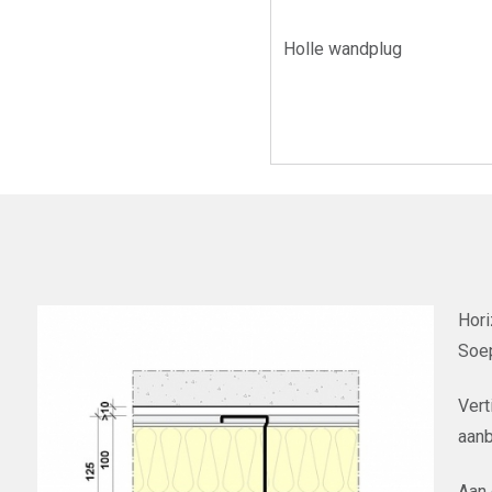
Holle wandplug
Hori
Soep
Vert
aanb
Aan 