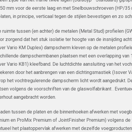
50 mm voor de eerste laag en met Snelbouwschroeven (HP/35 
laten, in principe, verticaal tegen de stijlen bevestigen en zo s
e ruimte tussen (en achter) de metalen (Metal Stud) profielen (
or zorgend dat het stuk isolatie ter hoogte van de insnijding ach
ver Vario KM Duplex) dampscherm kleven op de metalen profiele
chillende dampschermbanen plaatsen met een overlapping van 1
ver Vario KB1) kleefband. De luchtdichte aansluiting van het 
ekeren door het aanbrengen van een dichtingsmastiek (Isover V
op het vochtregulerende dampscherm licht wordt aangedrukt. 
tsen volgens de voorschriften van de glaswolfabrikant . Eventue
erhout aangebracht worden.
aden tussen de platen en de binnenhoeken afwerken met voegban
ium en ProMix Premium of JointFinisher Premium) volgens de vo
tueel het plaatoppervlak afwerken met dezelfde voegproducte