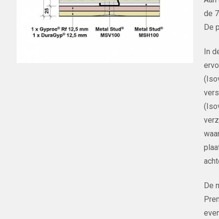
de 7
De p
In d
ervo
(Iso
vers
(Iso
verz
waar
plaa
acht
De n
Prem
even