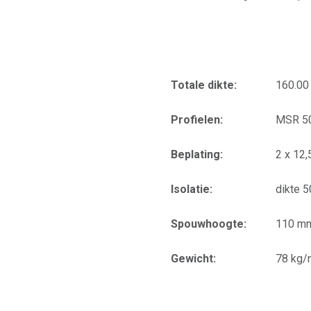
Totale dikte:
160.0
Profielen:
MSR 5
Beplating:
2 x 12
Isolatie:
dikte 
Spouwhoogte:
110 m
Gewicht:
78 kg/