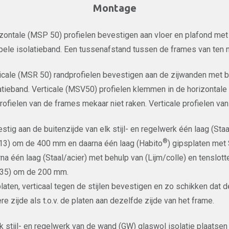
Montage
zontale (MSP 50) profielen bevestigen aan vloer en plafond me
ele isolatieband. Een tussenafstand tussen de frames van ten
icale (MSR 50) randprofielen bevestigen aan de zijwanden met 
atieband. Verticale (MSV50) profielen klemmen in de horizontale
rofielen van de frames mekaar niet raken. Verticale profielen v
stig aan de buitenzijde van elk stijl- en regelwerk één laag (St
®
13) om de 400 mm en daarna één laag (Habito
) gipsplaten me
na één laag (Staal/acier) met behulp van (Lijm/colle) en tenslott
/35) om de 200 mm.
laten, verticaal tegen de stijlen bevestigen en zo schikken dat d
re zijde als t.o.v. de platen aan dezelfde zijde van het frame.
lk stijl- en regelwerk van de wand (GW) glaswol isolatie plaats