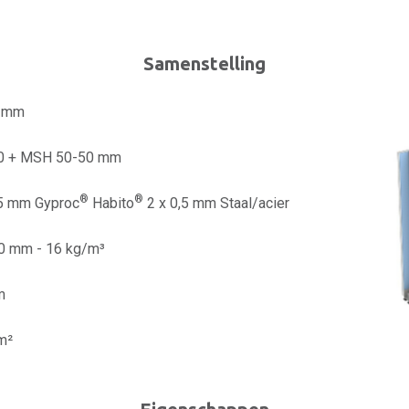
Samenstelling
0 mm
0 + MSH 50-50 mm
®
®
,5 mm Gyproc
Habito
2 x 0,5 mm Staal/acier
50 mm - 16 kg/m³
m
m²