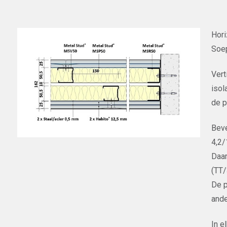
Hori
Soep
Vert
isol
de p
Beve
4,2/
Daar
(TT
De p
ande
In e