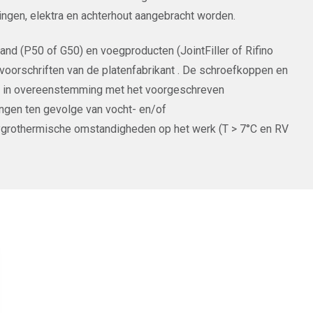
ingen, elektra en achterhout aangebracht worden.
d (P50 of G50) en voegproducten (JointFiller of Rifino
orschriften van de platenfabrikant . De schroefkoppen en
n in overeenstemming met het voorgeschreven
ingen ten gevolge van vocht- en/of
hygrothermische omstandigheden op het werk (T > 7°C en RV