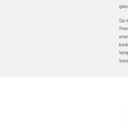
glas
De n
Prem
even
kwal
temp
tuss