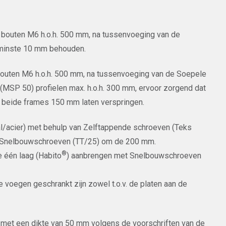
t bouten M6 h.o.h. 500 mm, na tussenvoeging van de
 minste 10 mm behouden.
bouten M6 h.o.h. 500 mm, na tussenvoeging van de Soepele
 (MSP 50) profielen max. h.o.h. 300 mm, ervoor zorgend dat
an beide frames 150 mm laten verspringen.
aal/acier) met behulp van Zelftappende schroeven (Teks
t Snelbouwschroeven (TT/25) om de 200 mm.
®
e één laag (Habito
) aanbrengen met Snelbouwschroeven
e voegen geschrankt zijn zowel t.o.v. de platen aan de
en met een dikte van 50 mm volgens de voorschriften van de