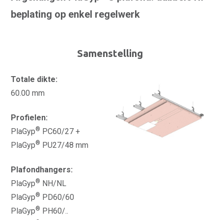
beplating op enkel regelwerk
Samenstelling
Totale dikte:
60.00 mm
Profielen:
®
PlaGyp
PC60/27 +
®
PlaGyp
PU27/48 mm
Plafondhangers:
®
PlaGyp
NH/NL
®
PlaGyp
PD60/60
®
PlaGyp
PH60/..