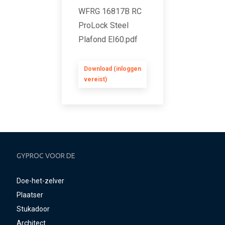
WFRG 16817B RC
ProLock Steel
Plafond EI60.pdf
Download (inloggen
vereist)
GYPROC VOOR DE
Doe-het-zelver
Plaatser
Stukadoor
Architect