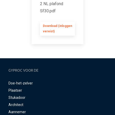
2 NL plafond
Sf30.pdf
Download (inloggen
vereist)
GYPROC VOOR DE
Doe-het-zelver
Plaatser
Stukadoor
Architect
Aannemer