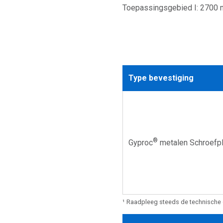
Toepassingsgebied I: 2700 
Type bevestiging
®
Gyproc
metalen Schroefp
¹ Raadpleeg steeds de technische 