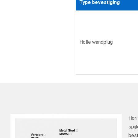
Type bevestiging
Holle wandplug
Hori
spij
best