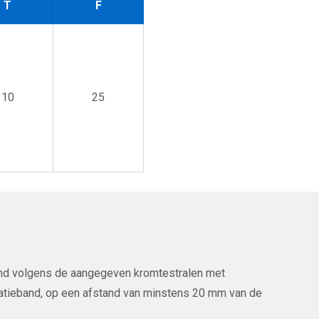
T
F
10
25
fond volgens de aangegeven kromtestralen met
latieband, op een afstand van minstens 20 mm van de