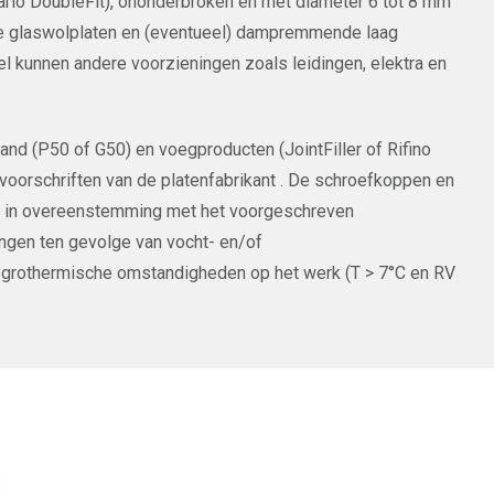
ario DoubleFit), ononderbroken en met diameter 6 tot 8 mm
De glaswolplaten en (eventueel) dampremmende laag
el kunnen andere voorzieningen zoals leidingen, elektra en
d (P50 of G50) en voegproducten (JointFiller of Rifino
orschriften van de platenfabrikant . De schroefkoppen en
n in overeenstemming met het voorgeschreven
ingen ten gevolge van vocht- en/of
hygrothermische omstandigheden op het werk (T > 7°C en RV