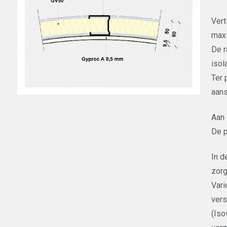
Vert
maxi
De r
isol
Ter 
aans
Aan 
De p
In d
zorg
Vari
vers
(Iso