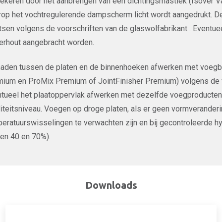
ekeren door het aanbrengen van een dichtingsmastiek (Isover V
op het vochtregulerende dampscherm licht wordt aangedrukt. 
tsen volgens de voorschriften van de glaswolfabrikant . Eventue
erhout aangebracht worden.
aden tussen de platen en de binnenhoeken afwerken met voegban
ium en ProMix Premium of JointFinisher Premium) volgens de vo
tueel het plaatoppervlak afwerken met dezelfde voegproducte
iteitsniveau. Voegen op droge platen, als er geen vormverander
eratuurswisselingen te verwachten zijn en bij gecontroleerde 
en 40 en 70%).
Downloads