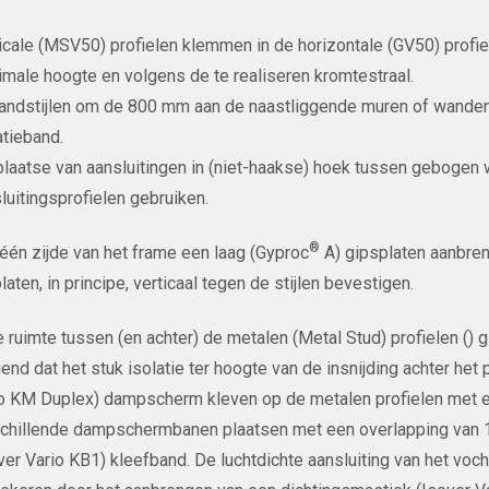
icale (MSV50) profielen klemmen in de horizontale (GV50) profie
male hoogte en volgens de te realiseren kromtestraal.
andstijlen om de 800 mm aan de naastliggende muren of wande
atieband.
plaatse van aansluitingen in (niet-haakse) hoek tussen gebogen
luitingsprofielen gebruiken.
®
één zijde van het frame een laag (Gyproc
A) gipsplaten aanbr
laten, in principe, verticaal tegen de stijlen bevestigen.
e ruimte tussen (en achter) de metalen (Metal Stud) profielen ()
end dat het stuk isolatie ter hoogte van de insnijding achter het
o KM Duplex) dampscherm kleven op de metalen profielen met ee
chillende dampschermbanen plaatsen met een overlapping van 1
ver Vario KB1) kleefband. De luchtdichte aansluiting van het 