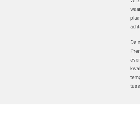
verz
waar
plaa
acht
De n
Prem
even
kwal
temp
tuss