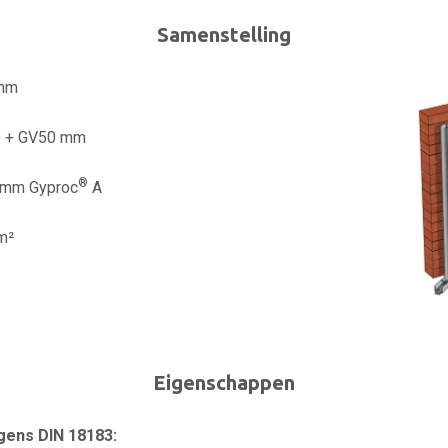
Samenstelling
 mm
 + GV50 mm
®
5 mm Gyproc
A
m²
Eigenschappen
ens DIN 18183: