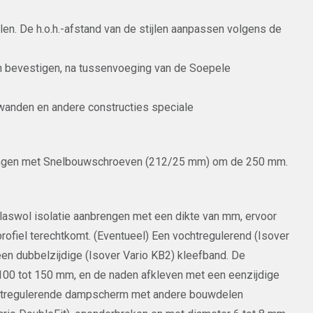
len. De h.o.h.-afstand van de stijlen aanpassen volgens de
n bevestigen, na tussenvoeging van de Soepele
 wanden en andere constructies speciale
engen met Snelbouwschroeven (212/25 mm) om de 250 mm.
 glaswol isolatie aanbrengen met een dikte van mm, ervoor
 profiel terechtkomt. (Eventueel) Een vochtregulerend (Isover
n dubbelzijdige (Isover Vario KB2) kleefband. De
00 tot 150 mm, en de naden afkleven met een eenzijdige
vochtregulerende dampscherm met andere bouwdelen