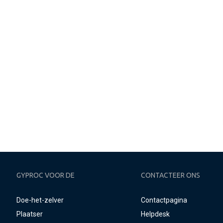
GYPROC VOOR DE
CONTACTEER ONS
Doe-het-zelver
Contactpagina
Plaatser
Helpdesk