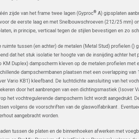
®
één zijde van het frame twee lagen (Gyproc
A) gipsplaten aan
oor de eerste laag en met Snelbouwschroeven (212/25 mm) om
laten, in principe, verticaal tegen de stijlen bevestigen en zo s
e ruimte tussen (en achter) de metalen (Metal Stud) profielen ()
end dat het stuk isolatie ter hoogte van de insnijding achter het
o KM Duplex) dampscherm kleven op de metalen profielen met ee
chillende dampschermbanen plaatsen met een overlapping van 1
ver Vario KB1) kleefband. De luchtdichte aansluiting van het 
ekeren door het aanbrengen van een dichtingsmastiek (Isover V
op het vochtregulerende dampscherm licht wordt aangedrukt. 
tsen volgens de voorschriften van de glaswolfabrikant . Eventue
erhout aangebracht worden.
aden tussen de platen en de binnenhoeken afwerken met voegban