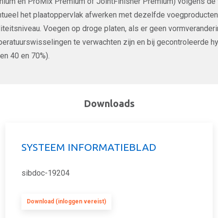
ium en ProMix Premium of JointFinisher Premium) volgens de vo
tueel het plaatoppervlak afwerken met dezelfde voegproducte
iteitsniveau. Voegen op droge platen, als er geen vormverander
eratuurswisselingen te verwachten zijn en bij gecontroleerde 
en 40 en 70%).
Downloads
SYSTEEM INFORMATIEBLAD
sibdoc-19204
Download (inloggen vereist)