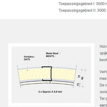
Toepassingsgebied I: 3600 
Toepassingsgebied II: 3000 m
Hori
spij
best
Vert
maxi
De r
isol
Ter 
aans