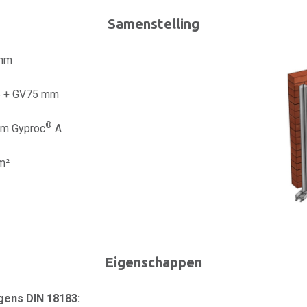
Samenstelling
 mm
 + GV75 mm
®
mm Gyproc
A
m²
Eigenschappen
ens DIN 18183: