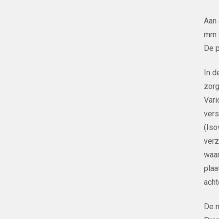
Aan 
mm v
De p
In d
zorg
Vari
vers
(Iso
verz
waar
plaa
acht
De n