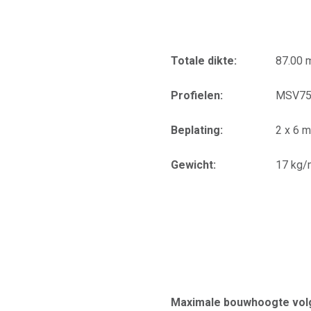
Totale dikte:
87.00
Profielen:
MSV75
Beplating:
2 x 6 
Gewicht:
17 kg/
Maximale bouwhoogte volg