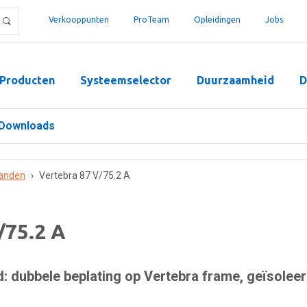
Verkooppunten
ProTeam
Opleidingen
Jobs
Producten
Systeemselector
Duurzaamheid
D
Downloads
anden
›
Vertebra 87 V/75.2 A
/75.2 A
 dubbele beplating op Vertebra frame, geïsolee