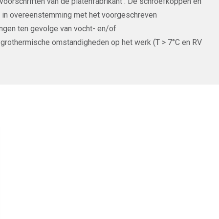
orschriften van de platenfabrikant . De schroefkoppen en
n in overeenstemming met het voorgeschreven
ingen ten gevolge van vocht- en/of
hygrothermische omstandigheden op het werk (T > 7°C en RV