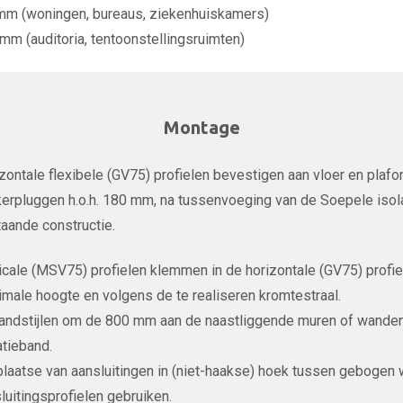
mm (woningen, bureaus, ziekenhuiskamers)
m (auditoria, tentoonstellingsruimten)
Montage
zontale flexibele (GV75) profielen bevestigen aan vloer en pla
kerpluggen h.o.h. 180 mm, na tussenvoeging van de Soepele iso
aande constructie.
icale (MSV75) profielen klemmen in de horizontale (GV75) profie
male hoogte en volgens de te realiseren kromtestraal.
andstijlen om de 800 mm aan de naastliggende muren of wande
atieband.
plaatse van aansluitingen in (niet-haakse) hoek tussen gebogen
luitingsprofielen gebruiken.