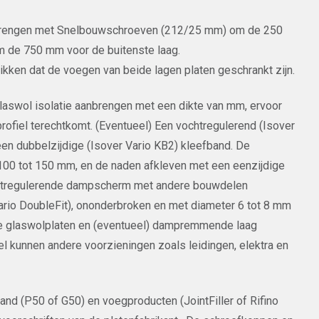
brengen met Snelbouwschroeven (212/25 mm) om de 250
 de 750 mm voor de buitenste laag.
chikken dat de voegen van beide lagen platen geschrankt zijn.
 glaswol isolatie aanbrengen met een dikte van mm, ervoor
 profiel terechtkomt. (Eventueel) Een vochtregulerend (Isover
n dubbelzijdige (Isover Vario KB2) kleefband. De
00 tot 150 mm, en de naden afkleven met een eenzijdige
vochtregulerende dampscherm met andere bouwdelen
ario DoubleFit), ononderbroken en met diameter 6 tot 8 mm
De glaswolplaten en (eventueel) dampremmende laag
el kunnen andere voorzieningen zoals leidingen, elektra en
d (P50 of G50) en voegproducten (JointFiller of Rifino