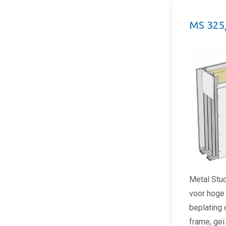
MS 325
Metal Stu
voor hoge
beplating
frame, ge