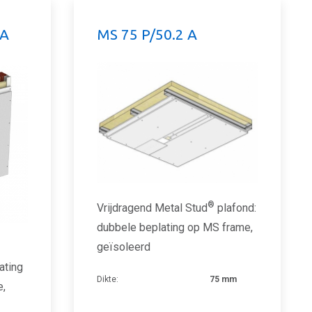
 A
MS 75 P/50.2 A
®
Vrijdragend Metal Stud
plafond:
dubbele beplating op MS frame,
geïsoleerd
ating
Dikte:
75 mm
e,