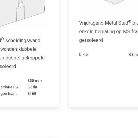
®
Vrijdragend Metal Stud
pl
enkele beplating op MS fr
®
geïsoleerd
d
scheidingswand
 wanden: dubbele
Dikte:
63 
 op dubbel gekoppeld
ïsoleerd
350 mm
isolatie Rw:
57 dB
gen brand:
EI 60