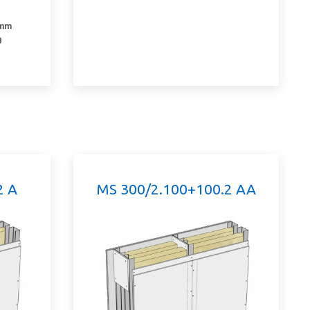
 mm
B
2 A
MS 300/2.100+100.2 AA