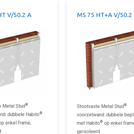
HT V/50.2 A
MS 75 HT+A V/50.2
®
®
e Metal Stud
Stootvaste Metal Stud
®
nd: dubbele Habito
voorzetwand: dubbele bepl
®
op enkel frame,
met Habito
op enkel fram
d
geïsoleerd