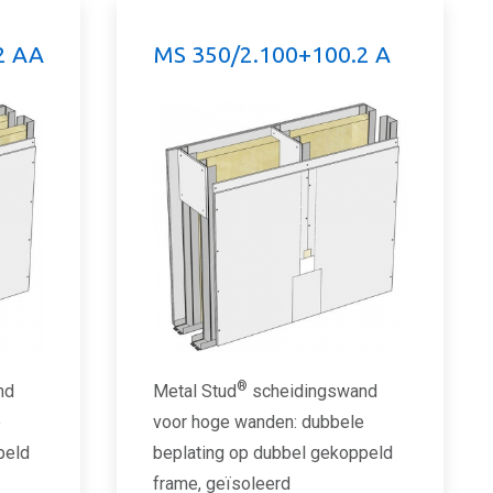
2 AA
MS 350/2.100+100.2 A
®
nd
Metal Stud
scheidingswand
e
voor hoge wanden: dubbele
peld
beplating op dubbel gekoppeld
frame, geïsoleerd