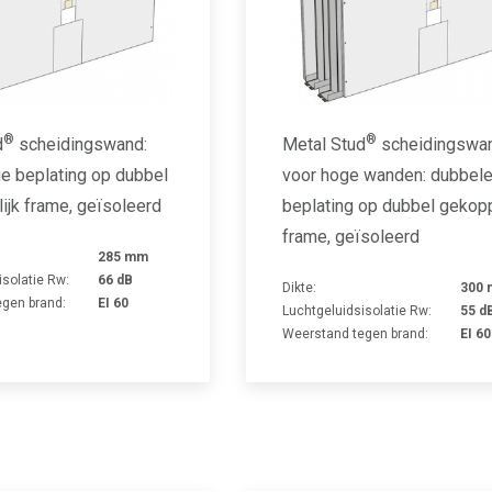
®
®
d
scheidingswand:
Metal Stud
scheidingswa
e beplating op dubbel
voor hoge wanden: dubbel
ijk frame, geïsoleerd
beplating op dubbel gekop
frame, geïsoleerd
285 mm
isolatie Rw:
66 dB
Dikte:
300
gen brand:
EI 60
Luchtgeluidsisolatie Rw:
55 d
Weerstand tegen brand:
EI 60