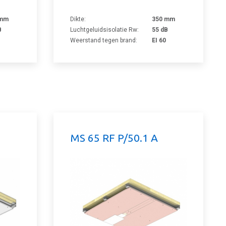
 mm
Dikte:
350 mm
B
Luchtgeluidsisolatie Rw:
55 dB
Weerstand tegen brand:
EI 60
MS 65 RF P/50.1 A