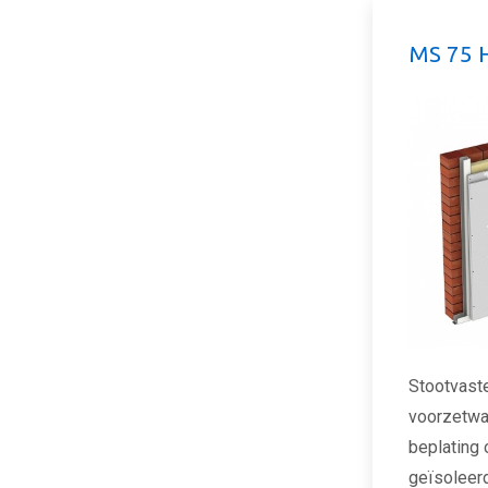
MS 75 
Stootvast
voorzetwa
beplating 
geïsoleer