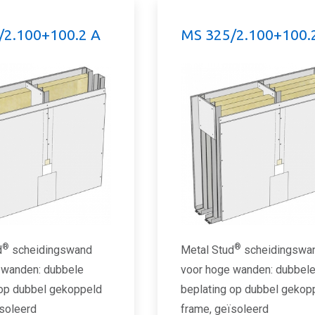
/2.100+100.2 A
MS 325/2.100+100.
®
®
d
scheidingswand
Metal Stud
scheidingswa
 wanden: dubbele
voor hoge wanden: dubbel
 op dubbel gekoppeld
beplating op dubbel gekop
ïsoleerd
frame, geïsoleerd