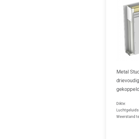
Metal Stu
drievoudig
gekoppeld
Dikte:
Luchtgeluids
Weerstand te