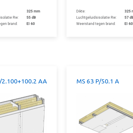
325 mm
Dikte:
325
isolatie Rw:
55 dB
Luchtgeluidsisolatie Rw:
57 d
gen brand:
EI 60
Weerstand tegen brand:
EI 60
/2.100+100.2 AA
MS 63 P/50.1 A