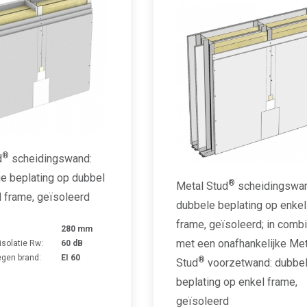
®
d
scheidingswand:
e beplating op dubbel
®
Metal Stud
scheidingswan
 frame, geïsoleerd
dubbele beplating op enkel
frame, geïsoleerd; in combi
280 mm
met een onafhankelijke Met
isolatie Rw:
60 dB
gen brand:
EI 60
®
Stud
voorzetwand: dubbe
beplating op enkel frame,
geïsoleerd