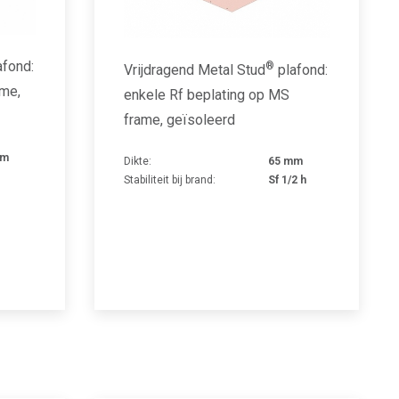
afond:
®
Vrijdragend Metal Stud
plafond:
ame,
enkele Rf beplating op MS
frame, geïsoleerd
mm
Dikte:
65 mm
Stabiliteit bij brand:
Sf 1/2 h