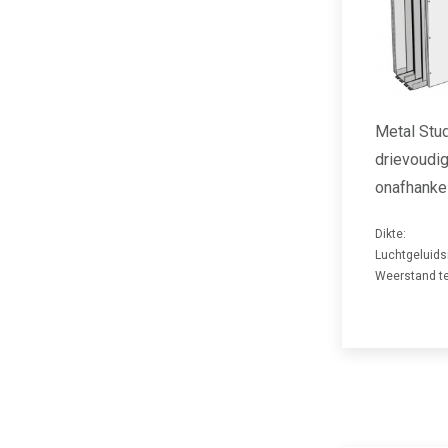
Metal Stu
drievoudig
onafhankel
Dikte:
Luchtgeluids
Weerstand te