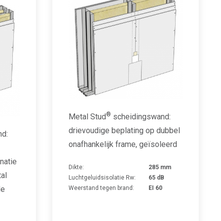
®
Metal Stud
scheidingswand:
drievoudige beplating op dubbel
d:
onafhankelijk frame, geïsoleerd
natie
Dikte:
285 mm
al
Luchtgeluidsisolatie Rw:
65 dB
le
Weerstand tegen brand:
EI 60