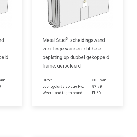
®
nd
Metal Stud
scheidingswand
e
voor hoge wanden: dubbele
peld
beplating op dubbel gekoppeld
frame, geïsoleerd
 mm
Dikte:
300 mm
B
Luchtgeluidsisolatie Rw:
57 dB
Weerstand tegen brand:
EI 60