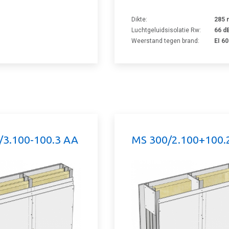
Dikte:
285
Luchtgeluidsisolatie Rw:
66 d
Weerstand tegen brand:
EI 60
/3.100-100.3 AA
MS 300/2.100+100.